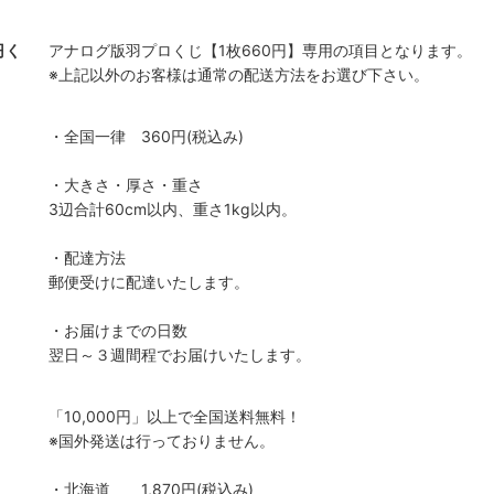
・クリスティン
ダーナ・イクルシア
円く
アナログ版羽プロくじ【1枚660円】専用の項目となります。
※上記以外のお客様は通常の配送方法をお選び下さい。
ドール・スカーレット
レミリア・スカーレット
咲夜
アリス・マーガトロイド
・全国一律 360円(税込み)
琳
東風谷早苗
・大きさ・厚さ・重さ
3辺合計60cm以内、重さ1kg以内。
・配達方法
郵便受けに配達いたします。
・お届けまでの日数
翌日～３週間程でお届けいたします。
「10,000円」以上で全国送料無料！
※国外発送は行っておりません。
・北海道 1,870円(税込み)