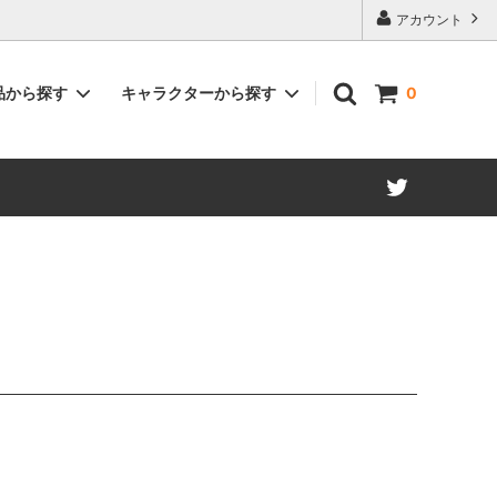
アカウント
品から探す
キャラクターから探す
0
空の軌跡 the 1st
ユーシス・アルバレア
英雄伝説 碧の軌跡
マキアス・レーグニッツ
英雄伝説 閃の軌跡IV
クロウ・アームブラスト
A-
イースIX -Monstrum NOX-
アッシュ・カーバイド
25
ホワイトデー描き起こし
ランディ・オルランド
フラン・シーカー
ソーニャ・ベルツ
アーロン・ウェイ