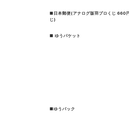
ケビン・グラハム
アドル
■日本郵便(アナログ版羽プロくじ 660
じ)
霧雨 魔理沙
フラン
古明地さとり
十六夜 
■ ゆうパケット
魂魄 妖夢
八意 永
■ゆうパック