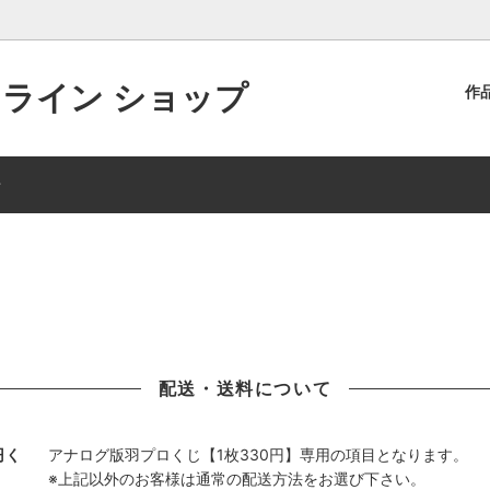
ンライン ショップ
作
リーズ20周年記念くじ
・ラインフォルト
アナログ版【羽プロくじ】
アルティナ・オライオン
せ
説 空の軌跡
ット・クレイグ
英雄伝説 零の軌跡
ラウラ・S・アルゼイド
 閃の軌跡Ⅱ
ス・ウォーゼル
英雄伝説 閃の軌跡Ⅲ
ミリアム・オライオン
＆IIクロニクルズ
・クロフォード
イースVIII-Lacrimosa of DAN
クルト・ヴァンダール
リーズハロウィン描き起こし
・バニングス
軌跡シリーズ新年描き起こし20
エリィ・マクダエル
配送・送料について
ヘミスフィア
ノエル・シーカー
ject
クス・ダドリー
アリオス・マクレイン
円く
アナログ版羽プロくじ【1枚330円】専用の項目となります。
・アークライド
アニエス・クローデル
※上記以外のお客様は通常の配送方法をお選び下さい。