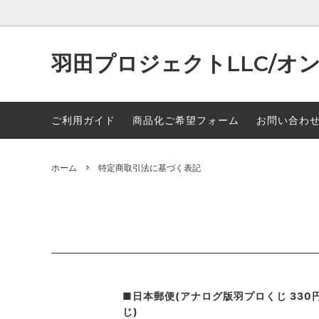
羽田プロジェクトLLC/オ
リトルバスターズ！
リィン・シュバルツァー
軌跡シ
アリサ
ご利用ガイド
商品化ご希望フォーム
お問い合わ
英雄伝説 界の軌跡
フィー・クラウゼル
英雄伝
エリオ
英雄伝説 閃の軌跡
エマ・ミルスティン
英雄伝説
ガイウ
ホーム
特定商取引法に基づく表記
英雄伝説 創の軌跡
ルーファス・アルバレア
イースI
ユウナ
軌跡シリーズハロウィン描き起こし
ミュゼ・イーグレット
軌跡シ
ロイド
2024
2025
リーシャ・マオ
ワジ・
七五三 描き起こし
東方Pro
セルゲイ・ロウ
アレッ
■日本郵便(アナログ版羽プロくじ 330
トワ・ハーシェル
ヴァン
じ)