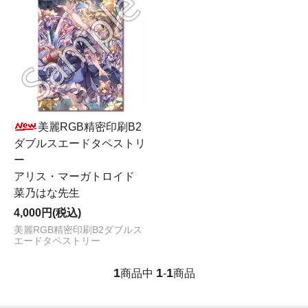
美麗RGB精密印刷B2
ダブルスエードタペストリ
ー
アリス・マーガトロイド
菜乃はな先生
4,000円(税込)
美麗RGB精密印刷B2ダブルス
エードタペストリー
1
1
1
商品中
-
商品