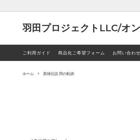
羽田プロジェクトLLC/オ
リトルバスターズ！
リィン・シュバルツァー
軌跡シ
アリサ
ご利用ガイド
商品化ご希望フォーム
お問い合わ
英雄伝説 界の軌跡
フィー・クラウゼル
英雄伝
エリオ
英雄伝説 閃の軌跡
エマ・ミルスティン
英雄伝説
ガイウ
ホーム
英雄伝説 閃の軌跡
英雄伝説 創の軌跡
ルーファス・アルバレア
イースI
ユウナ
軌跡シリーズハロウィン描き起こし
ミュゼ・イーグレット
軌跡シ
ロイド
2024
2025
リーシャ・マオ
ワジ・
七五三 描き起こし
東方Pro
セルゲイ・ロウ
アレッ
トワ・ハーシェル
ヴァン