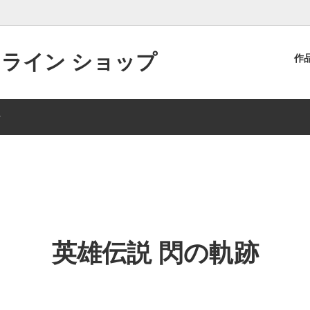
ンライン ショップ
作
リーズ20周年記念くじ
・ラインフォルト
アナログ版【羽プロくじ】
アルティナ・オライオン
せ
説 空の軌跡
ット・クレイグ
英雄伝説 零の軌跡
ラウラ・S・アルゼイド
 閃の軌跡Ⅱ
ス・ウォーゼル
英雄伝説 閃の軌跡Ⅲ
ミリアム・オライオン
＆IIクロニクルズ
・クロフォード
イースVIII-Lacrimosa of DAN
クルト・ヴァンダール
リーズハロウィン描き起こし
・バニングス
軌跡シリーズ新年描き起こし20
エリィ・マクダエル
英雄伝説 閃の軌跡
ヘミスフィア
ノエル・シーカー
ject
クス・ダドリー
アリオス・マクレイン
・アークライド
アニエス・クローデル