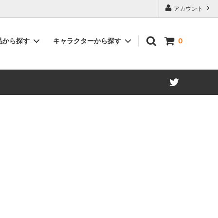
アカウント
品から探す
キャラクターから探す
0
空の軌跡 the 1st
ユーシス・アルバレア
英雄伝説 碧の軌跡
マキアス・レーグニッツ
英雄伝説 閃の軌跡IV
クロウ・アームブラスト
A-
イースIX -Monstrum NOX-
アッシュ・カーバイド
25
ホワイトデー描き起こし
ランディ・オルランド
フラン・シーカー
ソーニャ・ベルツ
アーロン・ウェイ