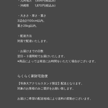
・九州地方 1,654円(税込み)
・沖縄県 1,870円(税込み)
・大きさ・厚さ・重さ
3辺合計100cm以内。
重さ25kg以内。
・配達方法
対面で配達いたします。
・お届けまでの日数
翌日～３週間程でお届けいたします。
※商品によっては発送にお時間をいただく場合がございます。
らくらく家財宅急便
【等身大アクリルスタンド限定】配送となります。
対象のお客様のみご選択をお願い致します。
お届けご希望の配送地域により送料の変動がございます。